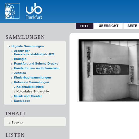
ÜBERSICHT
SEITE
TITEL
SAMMLUNGEN
Digitale Sammlungen
Archiv der
Universitätsbibliothek JCS
Biologie
Frankfurt und Seltene Drucke
Handschriften und Inkunabeln
Judaica
Kinderbuchsammlungen
Koloniale Sammlungen
Kolonialbibliothek
Koloniales Bildarchiv
Musik und Theater
Nachlässe
INHALT
Struktur
LISTEN