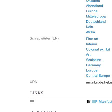
Okzident
Abendland
Europa
Mitteleuropa
Deutschland
Köln
Afrika
Schlagwörter (EN)
Fine art
Interior
Colonial exhibit
Art
Sculpture
Germany
Europe
Central Europe
URN
urn:nbn:de:heb
LINKS
IIIF
IIIF-Manifes