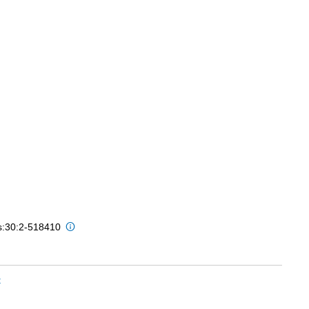
is:30:2-518410
t