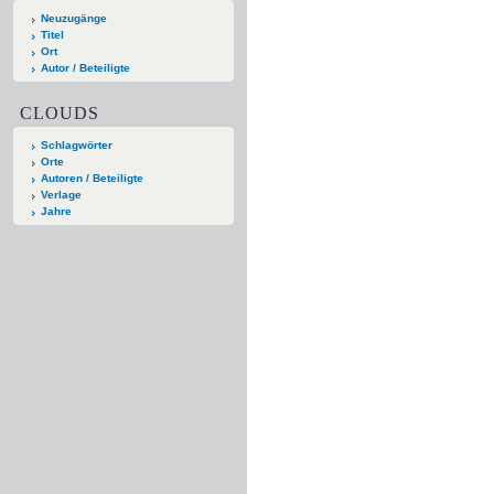
Neuzugänge
Titel
Ort
Autor / Beteiligte
CLOUDS
Schlagwörter
Orte
Autoren / Beteiligte
Verlage
Jahre