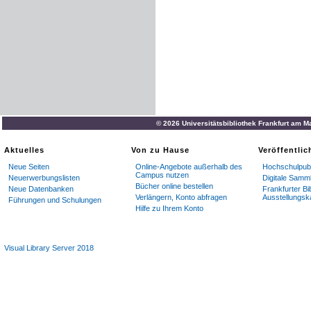
© 2026 Universitätsbibliothek Frankfurt am M
Aktuelles
Von zu Hause
Veröffentli
Neue Seiten
Online-Angebote außerhalb des
Hochschulpubl
Campus nutzen
Neuerwerbungslisten
Digitale Samm
Bücher online bestellen
Neue Datenbanken
Frankfurter Bi
Verlängern, Konto abfragen
Ausstellungsk
Führungen und Schulungen
Hilfe zu Ihrem Konto
Visual Library Server 2018