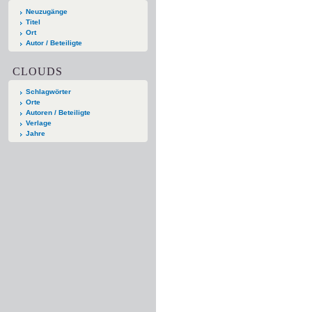
Neuzugänge
Titel
Ort
Autor / Beteiligte
CLOUDS
Schlagwörter
Orte
Autoren / Beteiligte
Verlage
Jahre