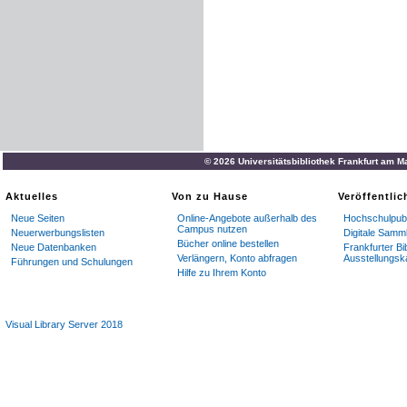
© 2026 Universitätsbibliothek Frankfurt am M
Aktuelles
Von zu Hause
Veröffentli
Neue Seiten
Online-Angebote außerhalb des
Hochschulpubl
Campus nutzen
Neuerwerbungslisten
Digitale Samm
Bücher online bestellen
Neue Datenbanken
Frankfurter Bi
Verlängern, Konto abfragen
Ausstellungsk
Führungen und Schulungen
Hilfe zu Ihrem Konto
Visual Library Server 2018