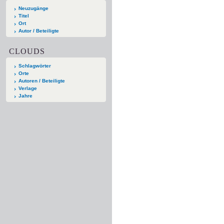
Neuzugänge
Titel
Ort
Autor / Beteiligte
CLOUDS
Schlagwörter
Orte
Autoren / Beteiligte
Verlage
Jahre