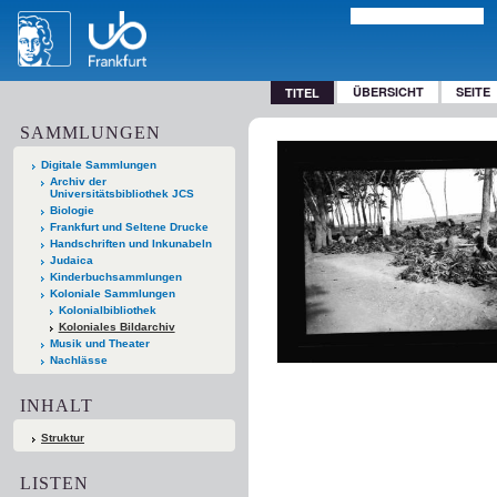
ÜBERSICHT
SEITE
TITEL
SAMMLUNGEN
Digitale Sammlungen
Archiv der
Universitätsbibliothek JCS
Biologie
Frankfurt und Seltene Drucke
Handschriften und Inkunabeln
Judaica
Kinderbuchsammlungen
Koloniale Sammlungen
Kolonialbibliothek
Koloniales Bildarchiv
Musik und Theater
Nachlässe
INHALT
Struktur
LISTEN