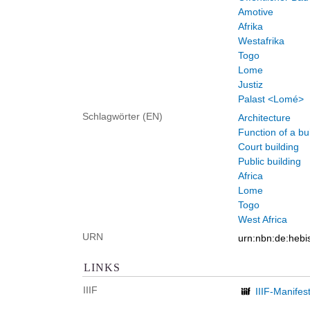
Amotive
Afrika
Westafrika
Togo
Lome
Justiz
Palast <Lomé>
Schlagwörter (EN)
Architecture
Function of a bu
Court building
Public building
Africa
Lome
Togo
West Africa
URN
urn:nbn:de:heb
LINKS
IIIF
IIIF-Manifes