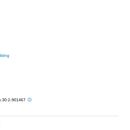
ilding
is:30:2-901467
t