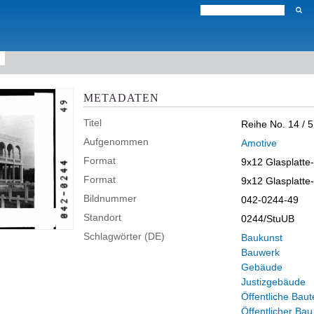
METADATEN
Titel
Reihe No. 14 / 51
Aufgenommen
Amotive
Format
9x12 Glasplatte
Format
9x12 Glasplatte
Bildnummer
042-0244-49
Standort
0244/StuUB
Schlagwörter (DE)
Baukunst
Bauwerk
Gebäude
Justizgebäude
Öffentliche Baut
Öffentlicher Bau