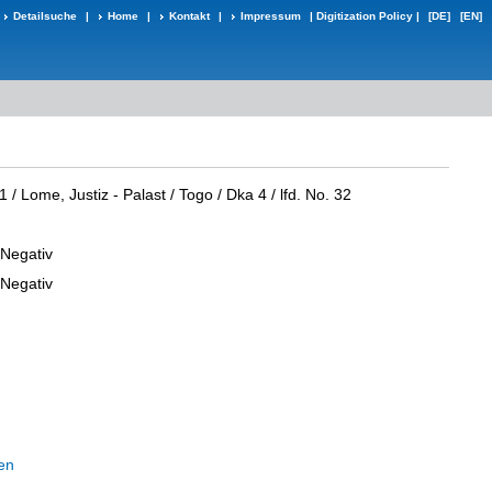
Detailsuche
|
Home
|
Kontakt
|
Impressum
|
Digitization Policy
|
[DE]
[EN]
 / Lome, Justiz - Palast / Togo / Dka 4 / lfd. No. 32
-Negativ
-Negativ
en