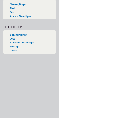
Neuzugänge
Titel
Ort
Autor / Beteiligte
CLOUDS
Schlagwörter
Orte
Autoren / Beteiligte
Verlage
Jahre