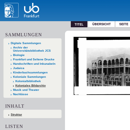
ÜBERSICHT
SEITE
TITEL
SAMMLUNGEN
Digitale Sammlungen
Archiv der
Universitätsbibliothek JCS
Biologie
Frankfurt und Seltene Drucke
Handschriften und Inkunabeln
Judaica
Kinderbuchsammlungen
Koloniale Sammlungen
Kolonialbibliothek
Koloniales Bildarchiv
Musik und Theater
Nachlässe
INHALT
Struktur
LISTEN