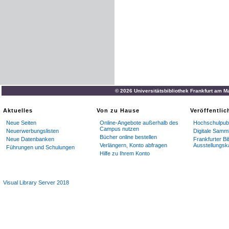
© 2026 Universitätsbibliothek Frankfurt am M
Aktuelles
Von zu Hause
Veröffentli
Neue Seiten
Online-Angebote außerhalb des
Hochschulpubl
Campus nutzen
Neuerwerbungslisten
Digitale Samm
Bücher online bestellen
Neue Datenbanken
Frankfurter Bi
Verlängern, Konto abfragen
Ausstellungsk
Führungen und Schulungen
Hilfe zu Ihrem Konto
Visual Library Server 2018