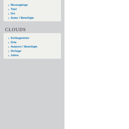
Neuzugänge
Titel
Ort
Autor / Beteiligte
CLOUDS
Schlagwörter
Orte
Autoren / Beteiligte
Verlage
Jahre