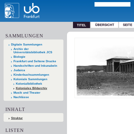
ÜBERSICHT
SEITE
TITEL
SAMMLUNGEN
Digitale Sammlungen
Archiv der
Universitätsbibliothek JCS
Biologie
Frankfurt und Seltene Drucke
Handschriften und Inkunabeln
Judaica
Kinderbuchsammlungen
Koloniale Sammlungen
Kolonialbibliothek
Koloniales Bildarchiv
Musik und Theater
Nachlässe
INHALT
Struktur
LISTEN