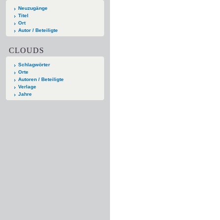
Neuzugänge
Titel
Ort
Autor / Beteiligte
CLOUDS
Schlagwörter
Orte
Autoren / Beteiligte
Verlage
Jahre