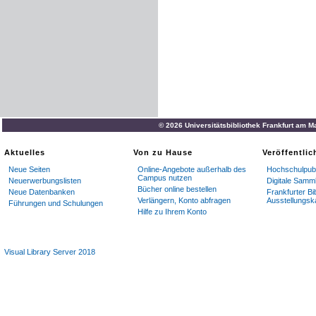
© 2026 Universitätsbibliothek Frankfurt am M
Aktuelles
Von zu Hause
Veröffentli
Neue Seiten
Online-Angebote außerhalb des
Hochschulpubl
Campus nutzen
Neuerwerbungslisten
Digitale Samm
Bücher online bestellen
Neue Datenbanken
Frankfurter Bi
Verlängern, Konto abfragen
Ausstellungsk
Führungen und Schulungen
Hilfe zu Ihrem Konto
Visual Library Server 2018