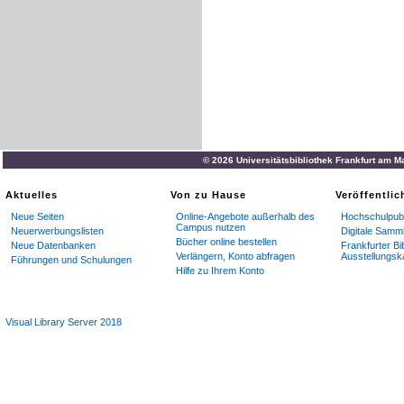
© 2026 Universitätsbibliothek Frankfurt am M
Aktuelles
Von zu Hause
Veröffentli
Neue Seiten
Online-Angebote außerhalb des
Hochschulpubl
Campus nutzen
Neuerwerbungslisten
Digitale Samm
Bücher online bestellen
Neue Datenbanken
Frankfurter Bi
Verlängern, Konto abfragen
Ausstellungsk
Führungen und Schulungen
Hilfe zu Ihrem Konto
Visual Library Server 2018