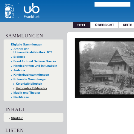
ÜBERSICHT
SEITE
TITEL
SAMMLUNGEN
Digitale Sammlungen
Archiv der
Universitätsbibliothek JCS
Biologie
Frankfurt und Seltene Drucke
Handschriften und Inkunabeln
Judaica
Kinderbuchsammlungen
Koloniale Sammlungen
Kolonialbibliothek
Koloniales Bildarchiv
Musik und Theater
Nachlässe
INHALT
Struktur
LISTEN