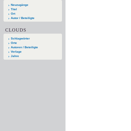
Neuzugänge
Titel
Ort
Autor / Beteiligte
CLOUDS
Schlagwörter
Orte
Autoren / Beteiligte
Verlage
Jahre