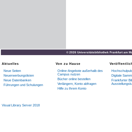
© 2026 Universitätsbibliothek Frankfurt am M
Aktuelles
Von zu Hause
Veröffentli
Neue Seiten
Online-Angebote außerhalb des
Hochschulpubl
Campus nutzen
Neuerwerbungslisten
Digitale Samm
Bücher online bestellen
Neue Datenbanken
Frankfurter Bi
Verlängern, Konto abfragen
Ausstellungsk
Führungen und Schulungen
Hilfe zu Ihrem Konto
Visual Library Server 2018