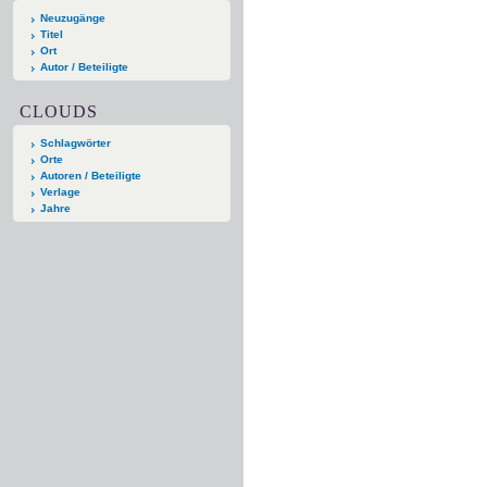
Neuzugänge
Titel
Ort
Autor / Beteiligte
CLOUDS
Schlagwörter
Orte
Autoren / Beteiligte
Verlage
Jahre