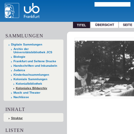
ÜBERSICHT
SEITE
TITEL
SAMMLUNGEN
Digitale Sammlungen
Archiv der
Universitätsbibliothek JCS
Biologie
Frankfurt und Seltene Drucke
Handschriften und Inkunabeln
Judaica
Kinderbuchsammlungen
Koloniale Sammlungen
Kolonialbibliothek
Koloniales Bildarchiv
Musik und Theater
Nachlässe
INHALT
Struktur
LISTEN