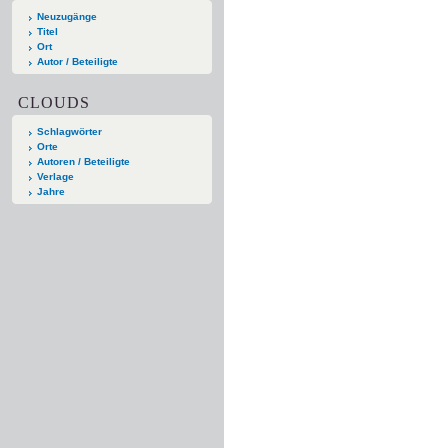
Neuzugänge
Titel
Ort
Autor / Beteiligte
CLOUDS
Schlagwörter
Orte
Autoren / Beteiligte
Verlage
Jahre