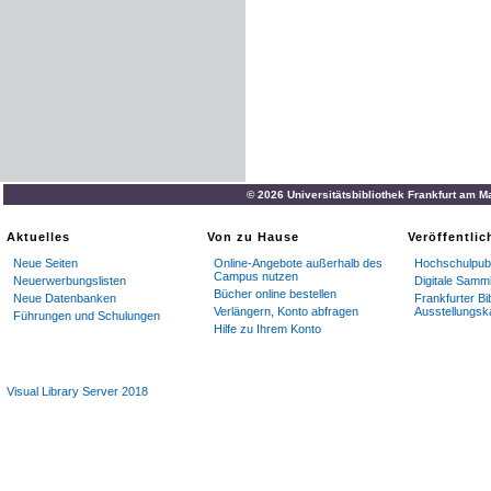
© 2026 Universitätsbibliothek Frankfurt am M
Aktuelles
Von zu Hause
Veröffentli
Neue Seiten
Online-Angebote außerhalb des
Hochschulpubl
Campus nutzen
Neuerwerbungslisten
Digitale Samm
Bücher online bestellen
Neue Datenbanken
Frankfurter Bi
Verlängern, Konto abfragen
Ausstellungsk
Führungen und Schulungen
Hilfe zu Ihrem Konto
Visual Library Server 2018