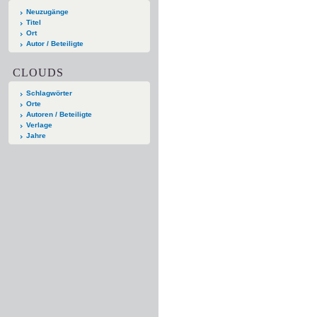
Neuzugänge
Titel
Ort
Autor / Beteiligte
CLOUDS
Schlagwörter
Orte
Autoren / Beteiligte
Verlage
Jahre