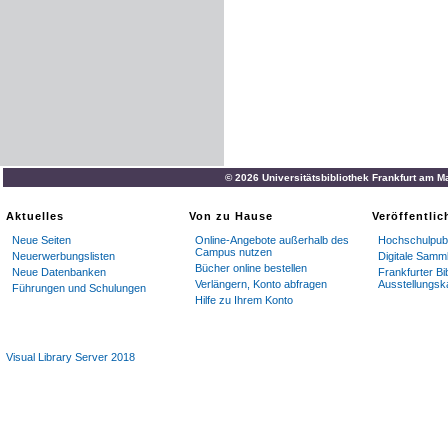
© 2026 Universitätsbibliothek Frankfurt am M
Aktuelles
Von zu Hause
Veröffentli
Neue Seiten
Online-Angebote außerhalb des
Hochschulpubl
Campus nutzen
Neuerwerbungslisten
Digitale Samm
Bücher online bestellen
Neue Datenbanken
Frankfurter Bi
Verlängern, Konto abfragen
Ausstellungsk
Führungen und Schulungen
Hilfe zu Ihrem Konto
Visual Library Server 2018