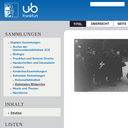
ÜBERSICHT
SEITE
TITEL
SAMMLUNGEN
Digitale Sammlungen
Archiv der
Universitätsbibliothek JCS
Biologie
Frankfurt und Seltene Drucke
Handschriften und Inkunabeln
Judaica
Kinderbuchsammlungen
Koloniale Sammlungen
Kolonialbibliothek
Koloniales Bildarchiv
Musik und Theater
Nachlässe
INHALT
Struktur
LISTEN