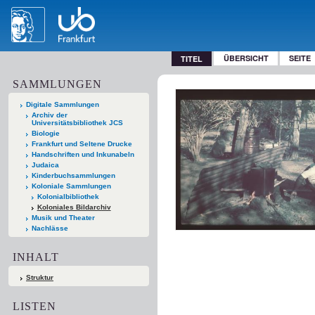
ÜBERSICHT
SEITE
TITEL
SAMMLUNGEN
Digitale Sammlungen
Archiv der
Universitätsbibliothek JCS
Biologie
Frankfurt und Seltene Drucke
Handschriften und Inkunabeln
Judaica
Kinderbuchsammlungen
Koloniale Sammlungen
Kolonialbibliothek
Koloniales Bildarchiv
Musik und Theater
Nachlässe
INHALT
Struktur
LISTEN