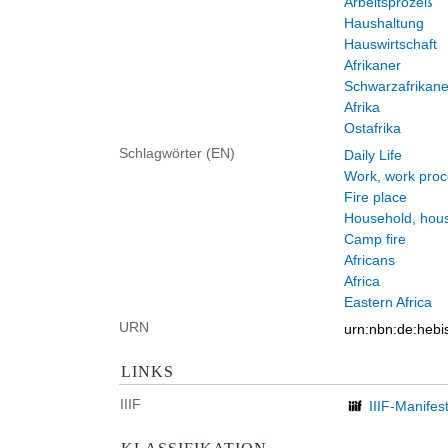
Arbeitsprozeß
Haushaltung
Hauswirtschaft
Afrikaner
Schwarzafrikane
Afrika
Ostafrika
Schlagwörter (EN)
Daily Life
Work, work pro
Fire place
Household, hou
Camp fire
Africans
Africa
Eastern Africa
URN
urn:nbn:de:heb
LINKS
IIIF
IIIF-Manifes