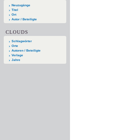
Neuzugänge
Titel
Ort
Autor / Beteiligte
CLOUDS
Schlagwörter
Orte
Autoren / Beteiligte
Verlage
Jahre