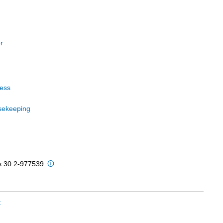
r
cess
sekeeping
is:30:2-977539
t