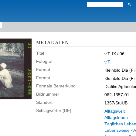
METADATEN
Titel
v.T. IX / 06
Fotograf
v.T.
Format
Kleinbild Dia (Fi
Format
Kleinbild Dia (Fi
Formale Bemerkung
Diafilm Agfacolo
Bildnummer
062-1357-01
Standort
1357/StuUB
Schlagwörter (DE)
Alltagswelt
Alltagsleben
Tägliches Lebe
Lebensweise <Al