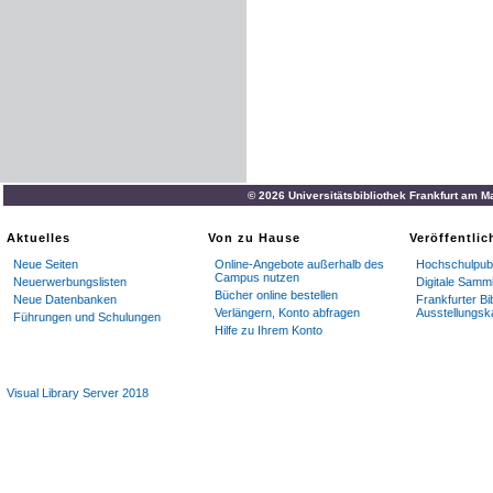
© 2026 Universitätsbibliothek Frankfurt am M
Aktuelles
Von zu Hause
Veröffentli
Neue Seiten
Online-Angebote außerhalb des
Hochschulpubl
Campus nutzen
Neuerwerbungslisten
Digitale Samm
Bücher online bestellen
Neue Datenbanken
Frankfurter Bi
Verlängern, Konto abfragen
Ausstellungsk
Führungen und Schulungen
Hilfe zu Ihrem Konto
Visual Library Server 2018