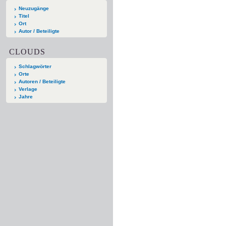
Neuzugänge
Titel
Ort
Autor / Beteiligte
CLOUDS
Schlagwörter
Orte
Autoren / Beteiligte
Verlage
Jahre