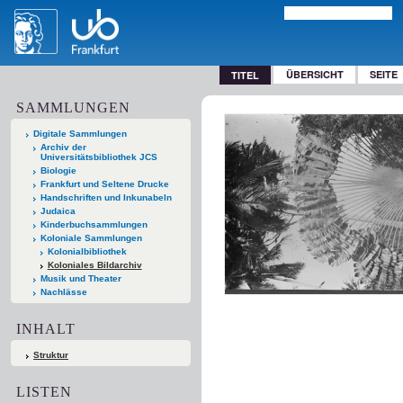
ÜBERSICHT
SEITE
TITEL
SAMMLUNGEN
Digitale Sammlungen
Archiv der
Universitätsbibliothek JCS
Biologie
Frankfurt und Seltene Drucke
Handschriften und Inkunabeln
Judaica
Kinderbuchsammlungen
Koloniale Sammlungen
Kolonialbibliothek
Koloniales Bildarchiv
Musik und Theater
Nachlässe
INHALT
Struktur
LISTEN