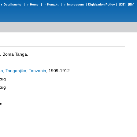
Detailsuche
|
Home
|
Kontakt
|
Impressum
|
Digitization Policy
|
[DE]
[EN]
4. Boma Tanga.
ka; Tanganjika; Tanzania
, 1909-1912
zug
zug
um