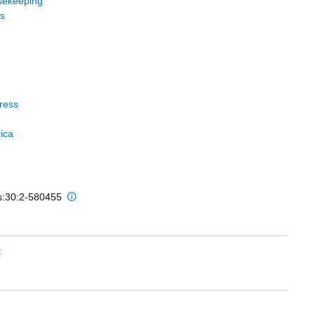
sekeeping
s
tress
ica
is:30:2-580455
t