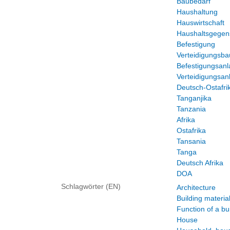
Baubedarf
Haushaltung
Hauswirtschaft
Haushaltsgegen
Befestigung
Verteidigungsba
Befestigungsan
Verteidigungsa
Deutsch-Ostafri
Tanganjika
Tanzania
Afrika
Ostafrika
Tansania
Tanga
Deutsch Afrika
DOA
Schlagwörter (EN)
Architecture
Building materia
Function of a bu
House