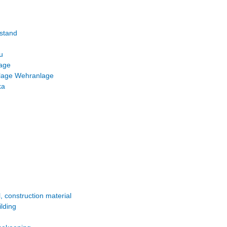
stand
u
lage
nlage Wehranlage
ka
l, construction material
ilding