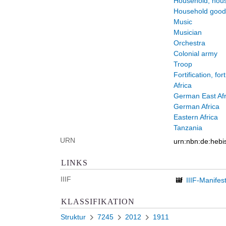
Household, hou
Household good
Music
Musician
Orchestra
Colonial army
Troop
Fortification, for
Africa
German East Afr
German Africa
Eastern Africa
Tanzania
URN
urn:nbn:de:heb
LINKS
IIIF
IIIF-Manifes
KLASSIFIKATION
Struktur
7245
2012
1911