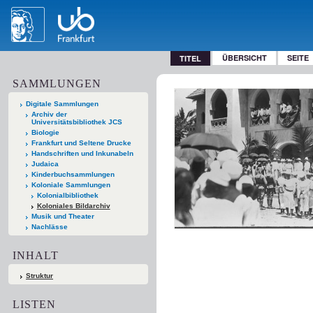
ÜBERSICHT
SEITE
TITEL
SAMMLUNGEN
Digitale Sammlungen
Archiv der
Universitätsbibliothek JCS
Biologie
Frankfurt und Seltene Drucke
Handschriften und Inkunabeln
Judaica
Kinderbuchsammlungen
Koloniale Sammlungen
Kolonialbibliothek
Koloniales Bildarchiv
Musik und Theater
Nachlässe
INHALT
Struktur
LISTEN