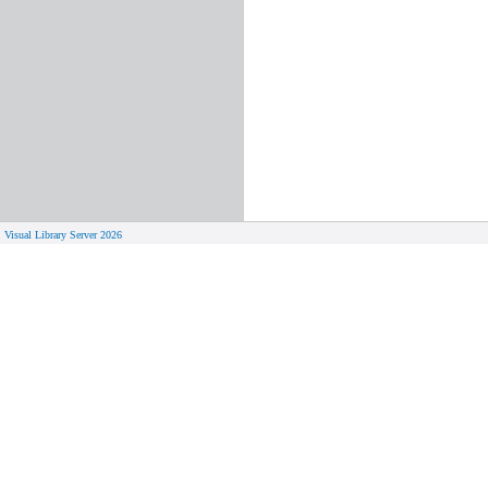
Visual Library Server 2026
© 
Aktuelles
Von zu 
Neue Seiten
Online-A
Campus 
Neuerwerbungslisten
Bücher on
Neue Datenbanken