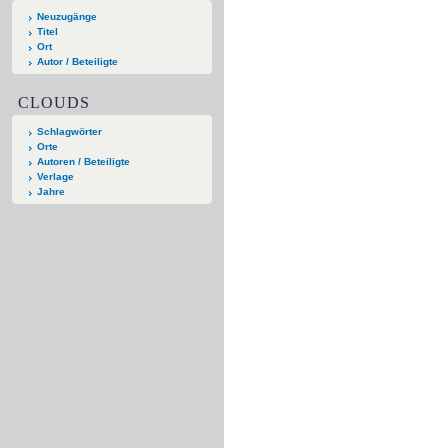
Neuzugänge
Titel
Ort
Autor / Beteiligte
CLOUDS
Schlagwörter
Orte
Autoren / Beteiligte
Verlage
Jahre