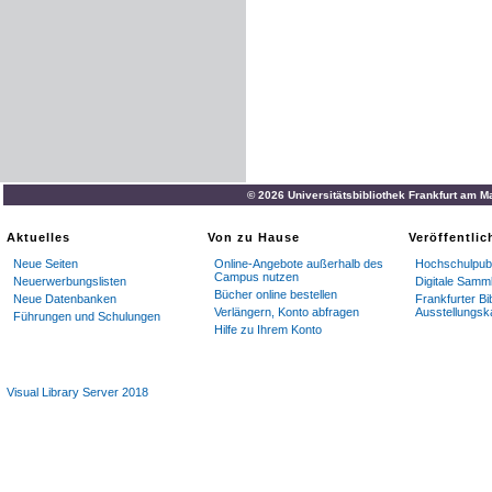
© 2026 Universitätsbibliothek Frankfurt am M
Aktuelles
Von zu Hause
Veröffentli
Neue Seiten
Online-Angebote außerhalb des
Hochschulpubl
Campus nutzen
Neuerwerbungslisten
Digitale Samm
Bücher online bestellen
Neue Datenbanken
Frankfurter Bi
Verlängern, Konto abfragen
Ausstellungsk
Führungen und Schulungen
Hilfe zu Ihrem Konto
Visual Library Server 2018