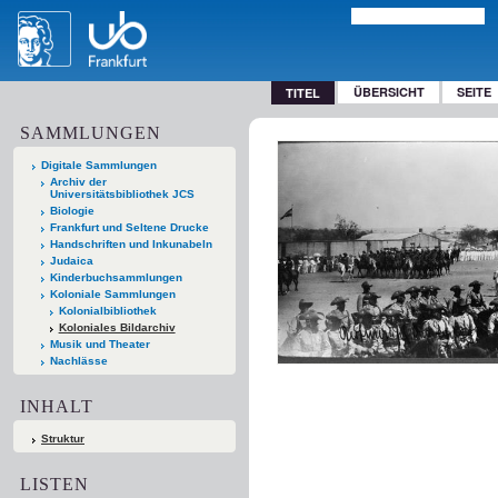
ÜBERSICHT
SEITE
TITEL
SAMMLUNGEN
Digitale Sammlungen
Archiv der
Universitätsbibliothek JCS
Biologie
Frankfurt und Seltene Drucke
Handschriften und Inkunabeln
Judaica
Kinderbuchsammlungen
Koloniale Sammlungen
Kolonialbibliothek
Koloniales Bildarchiv
Musik und Theater
Nachlässe
INHALT
Struktur
LISTEN