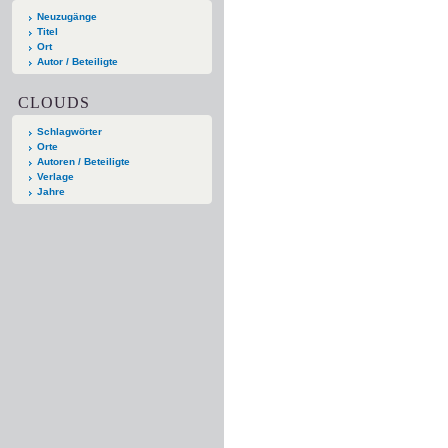
Neuzugänge
Titel
Ort
Autor / Beteiligte
CLOUDS
Schlagwörter
Orte
Autoren / Beteiligte
Verlage
Jahre