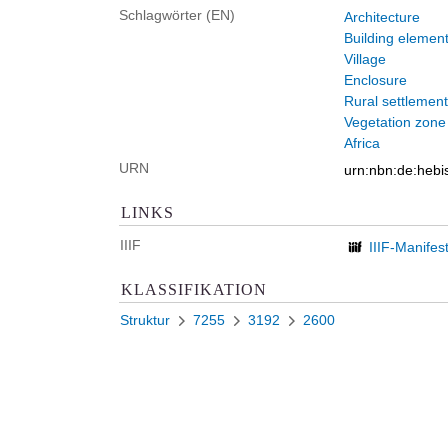
Schlagwörter (EN)
Architecture
Building element
Village
Enclosure
Rural settlement
Vegetation zone
Africa
URN
urn:nbn:de:heb
LINKS
IIIF
IIIF-Manifes
KLASSIFIKATION
Struktur
7255
3192
2600