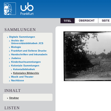
ÜBERSICHT
SEITE
TITEL
SAMMLUNGEN
Digitale Sammlungen
Archiv der
Universitätsbibliothek JCS
Biologie
Frankfurt und Seltene Drucke
Handschriften und Inkunabeln
Judaica
Kinderbuchsammlungen
Koloniale Sammlungen
Kolonialbibliothek
Koloniales Bildarchiv
Musik und Theater
Nachlässe
INHALT
Struktur
LISTEN