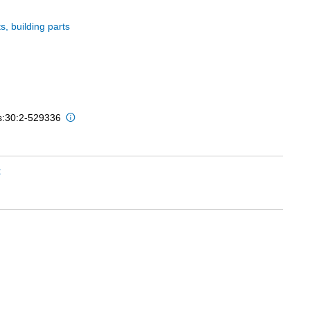
s, building parts
is:30:2-529336
t