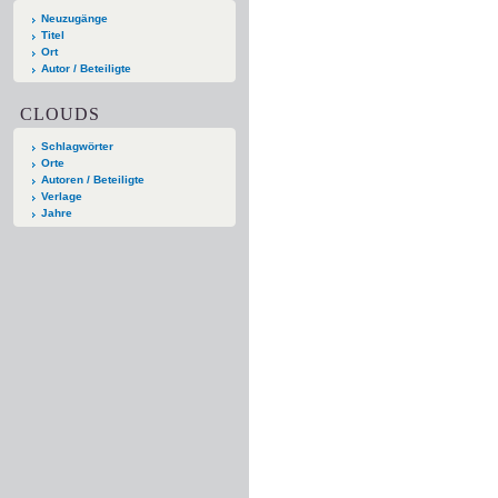
Neuzugänge
Titel
Ort
Autor / Beteiligte
CLOUDS
Schlagwörter
Orte
Autoren / Beteiligte
Verlage
Jahre