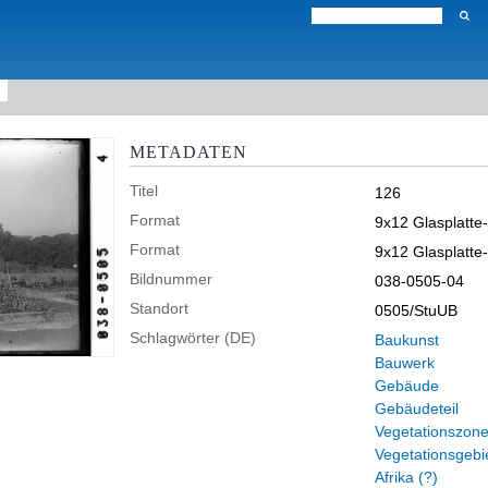
METADATEN
Titel
126
Format
9x12 Glasplatte
Format
9x12 Glasplatte
Bildnummer
038-0505-04
Standort
0505/StuUB
Schlagwörter (DE)
Baukunst
Bauwerk
Gebäude
Gebäudeteil
Vegetationszon
Vegetationsgebi
Afrika (?)