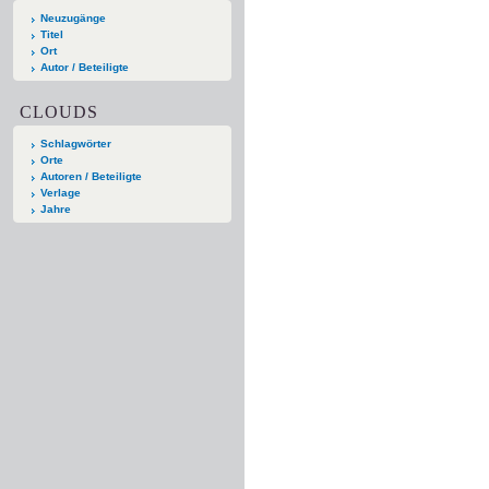
Neuzugänge
Titel
Ort
Autor / Beteiligte
CLOUDS
Schlagwörter
Orte
Autoren / Beteiligte
Verlage
Jahre