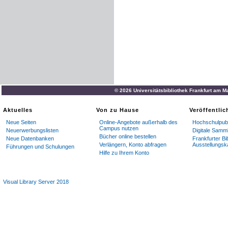
© 2026 Universitätsbibliothek Frankfurt am M
Aktuelles
Von zu Hause
Veröffentli
Neue Seiten
Online-Angebote außerhalb des
Hochschulpubl
Campus nutzen
Neuerwerbungslisten
Digitale Samm
Bücher online bestellen
Neue Datenbanken
Frankfurter Bi
Verlängern, Konto abfragen
Ausstellungsk
Führungen und Schulungen
Hilfe zu Ihrem Konto
Visual Library Server 2018