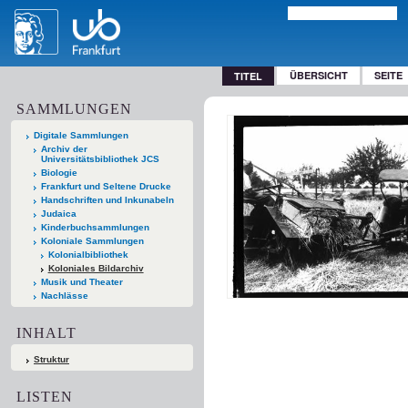
ÜBERSICHT
SEITE
TITEL
SAMMLUNGEN
Digitale Sammlungen
Archiv der
Universitätsbibliothek JCS
Biologie
Frankfurt und Seltene Drucke
Handschriften und Inkunabeln
Judaica
Kinderbuchsammlungen
Koloniale Sammlungen
Kolonialbibliothek
Koloniales Bildarchiv
Musik und Theater
Nachlässe
INHALT
Struktur
LISTEN