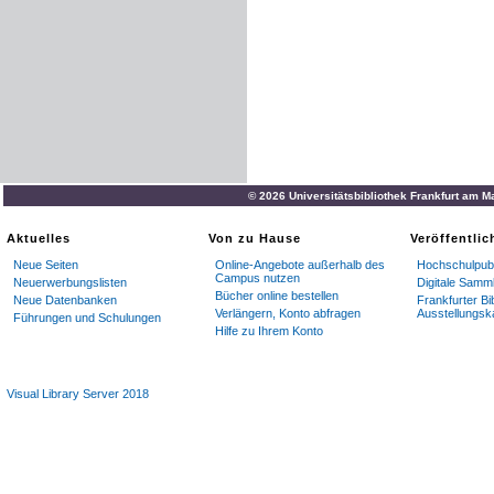
© 2026 Universitätsbibliothek Frankfurt am M
Aktuelles
Von zu Hause
Veröffentli
Neue Seiten
Online-Angebote außerhalb des
Hochschulpubl
Campus nutzen
Neuerwerbungslisten
Digitale Samm
Bücher online bestellen
Neue Datenbanken
Frankfurter Bi
Verlängern, Konto abfragen
Ausstellungsk
Führungen und Schulungen
Hilfe zu Ihrem Konto
Visual Library Server 2018