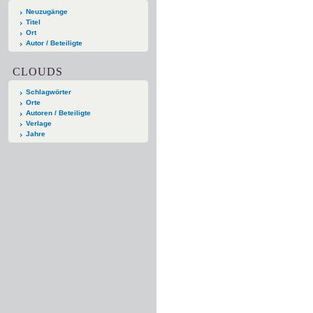
Neuzugänge
Titel
Ort
Autor / Beteiligte
CLOUDS
Schlagwörter
Orte
Autoren / Beteiligte
Verlage
Jahre