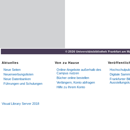
© 2026 Universitätsbibliothek Frankfurt am M
Aktuelles
Von zu Hause
Veröffentli
Neue Seiten
Online-Angebote außerhalb des
Hochschulpubl
Campus nutzen
Neuerwerbungslisten
Digitale Samm
Bücher online bestellen
Neue Datenbanken
Frankfurter Bi
Verlängern, Konto abfragen
Ausstellungsk
Führungen und Schulungen
Hilfe zu Ihrem Konto
Visual Library Server 2018