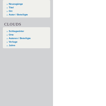
Neuzugänge
Titel
Ort
Autor / Beteiligte
CLOUDS
Schlagwörter
Orte
Autoren / Beteiligte
Verlage
Jahre