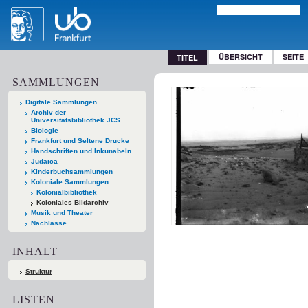
ÜBERSICHT
SEITE
TITEL
SAMMLUNGEN
Digitale Sammlungen
Archiv der
Universitätsbibliothek JCS
Biologie
Frankfurt und Seltene Drucke
Handschriften und Inkunabeln
Judaica
Kinderbuchsammlungen
Koloniale Sammlungen
Kolonialbibliothek
Koloniales Bildarchiv
Musik und Theater
Nachlässe
INHALT
Struktur
LISTEN