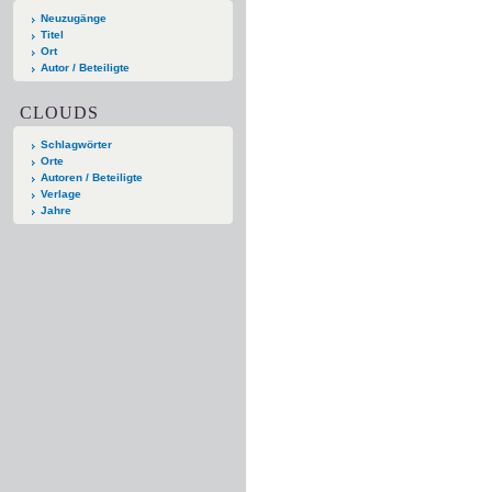
Neuzugänge
Titel
Ort
Autor / Beteiligte
CLOUDS
Schlagwörter
Orte
Autoren / Beteiligte
Verlage
Jahre