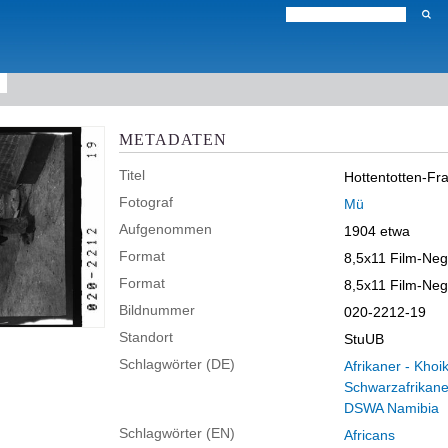
METADATEN
Titel
Hottentotten-Fra
Fotograf
Mü
Aufgenommen
1904 etwa
Format
8,5x11 Film-Neg
Format
8,5x11 Film-Neg
Bildnummer
020-2212-19
Standort
StuUB
Schlagwörter (DE)
Afrikaner - Khoi
Schwarzafrikane
DSWA Namibia
Schlagwörter (EN)
Africans