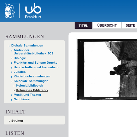
ÜBERSICHT
SEITE
TITEL
SAMMLUNGEN
Digitale Sammlungen
Archiv der
Universitätsbibliothek JCS
Biologie
Frankfurt und Seltene Drucke
Handschriften und Inkunabeln
Judaica
Kinderbuchsammlungen
Koloniale Sammlungen
Kolonialbibliothek
Koloniales Bildarchiv
Musik und Theater
Nachlässe
INHALT
Struktur
LISTEN