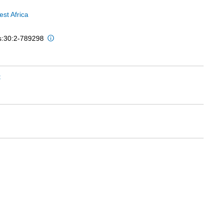
st Africa
is:30:2-789298
t