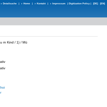
Detailsuche
|
Home
|
Kontakt
|
Impressum
|
Digitization Policy
|
[DE]
[EN]
u m Kind / 1) / Mü
ativ
ativ
khoi
r