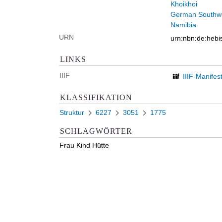
Khoikhoi
German Southwe
Namibia
URN
urn:nbn:de:heb
LINKS
IIIF
IIIF-Manifes
KLASSIFIKATION
Struktur
6227
3051
1775
SCHLAGWÖRTER
Frau Kind Hütte