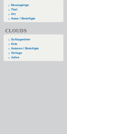
Neuzugänge
Titel
Ort
Autor / Beteiligte
CLOUDS
Schlagwörter
Orte
Autoren / Beteiligte
Verlage
Jahre