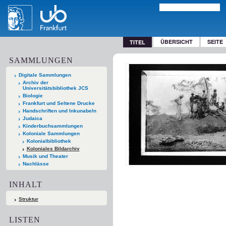
ÜBERSICHT
SEITE
TITEL
SAMMLUNGEN
Digitale Sammlungen
Archiv der
Universitätsbibliothek JCS
Biologie
Frankfurt und Seltene Drucke
Handschriften und Inkunabeln
Judaica
Kinderbuchsammlungen
Koloniale Sammlungen
Kolonialbibliothek
Koloniales Bildarchiv
Musik und Theater
Nachlässe
INHALT
Struktur
LISTEN