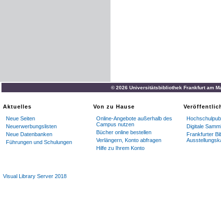
© 2026 Universitätsbibliothek Frankfurt am M
Aktuelles
Von zu Hause
Veröffentli
Neue Seiten
Online-Angebote außerhalb des
Hochschulpubl
Campus nutzen
Neuerwerbungslisten
Digitale Samm
Bücher online bestellen
Neue Datenbanken
Frankfurter Bi
Verlängern, Konto abfragen
Ausstellungsk
Führungen und Schulungen
Hilfe zu Ihrem Konto
Visual Library Server 2018