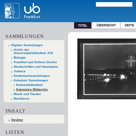
ÜBERSICHT
SEITE
TITEL
SAMMLUNGEN
Digitale Sammlungen
Archiv der
Universitätsbibliothek JCS
Biologie
Frankfurt und Seltene Drucke
Handschriften und Inkunabeln
Judaica
Kinderbuchsammlungen
Koloniale Sammlungen
Kolonialbibliothek
Koloniales Bildarchiv
Musik und Theater
Nachlässe
INHALT
Struktur
LISTEN