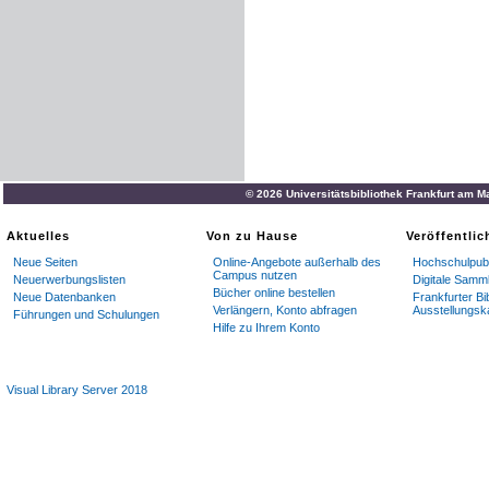
© 2026 Universitätsbibliothek Frankfurt am M
Aktuelles
Von zu Hause
Veröffentli
Neue Seiten
Online-Angebote außerhalb des
Hochschulpubl
Campus nutzen
Neuerwerbungslisten
Digitale Samm
Bücher online bestellen
Neue Datenbanken
Frankfurter Bi
Verlängern, Konto abfragen
Ausstellungsk
Führungen und Schulungen
Hilfe zu Ihrem Konto
Visual Library Server 2018