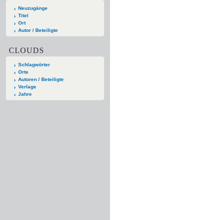
Neuzugänge
Titel
Ort
Autor / Beteiligte
CLOUDS
Schlagwörter
Orte
Autoren / Beteiligte
Verlage
Jahre