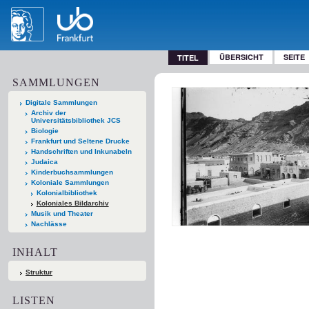
ÜBERSICHT
SEITE
TITEL
SAMMLUNGEN
Digitale Sammlungen
Archiv der
Universitätsbibliothek JCS
Biologie
Frankfurt und Seltene Drucke
Handschriften und Inkunabeln
Judaica
Kinderbuchsammlungen
Koloniale Sammlungen
Kolonialbibliothek
Koloniales Bildarchiv
Musik und Theater
Nachlässe
INHALT
Struktur
LISTEN