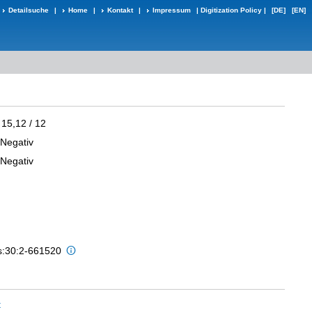
Detailsuche
|
Home
|
Kontakt
|
Impressum
|
Digitization Policy
|
[DE]
[EN]
 15,12 / 12
-Negativ
-Negativ
is:30:2-661520
t