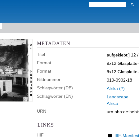
METADATEN
Titel
aufgeklebt:] 12 /
Format
9x12 Glasplatte
Format
9x12 Glasplatte
Bildnummer
019-0902-18
Schlagwörter (DE)
Afrika (?)
Schlagwörter (EN)
Landscape
Africa
URN
urn:nbn:de:heb
LINKS
IIIF
IIIF-Manifes