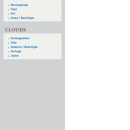
Neuzugänge
Titel
Ort
Autor / Beteiligte
CLOUDS
Schlagwörter
Orte
Autoren / Beteiligte
Verlage
Jahre