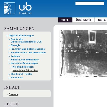
ÜBERSICHT
SEITE
TITEL
SAMMLUNGEN
Digitale Sammlungen
Archiv der
Universitätsbibliothek JCS
Biologie
Frankfurt und Seltene Drucke
Handschriften und Inkunabeln
Judaica
Kinderbuchsammlungen
Koloniale Sammlungen
Kolonialbibliothek
Koloniales Bildarchiv
Musik und Theater
Nachlässe
INHALT
Struktur
LISTEN