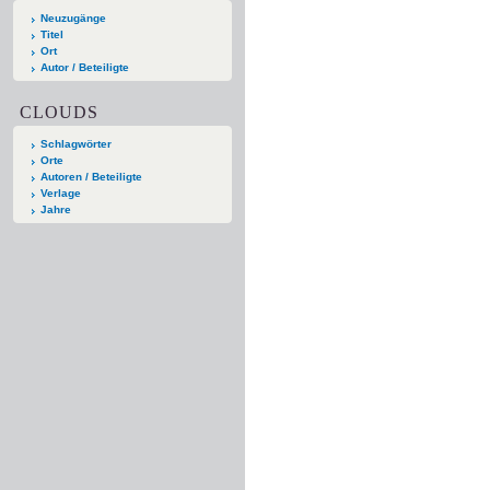
Neuzugänge
Titel
Ort
Autor / Beteiligte
CLOUDS
Schlagwörter
Orte
Autoren / Beteiligte
Verlage
Jahre