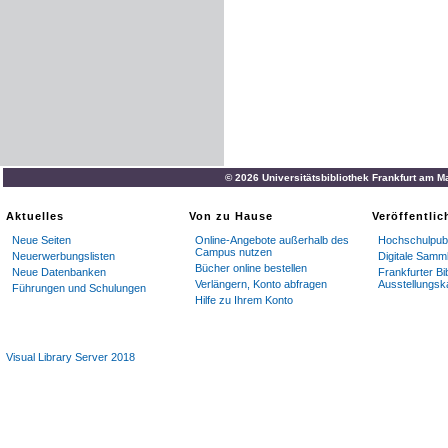
© 2026 Universitätsbibliothek Frankfurt am M
Aktuelles
Von zu Hause
Veröffentli
Neue Seiten
Online-Angebote außerhalb des
Hochschulpubl
Campus nutzen
Neuerwerbungslisten
Digitale Samm
Bücher online bestellen
Neue Datenbanken
Frankfurter Bi
Verlängern, Konto abfragen
Ausstellungsk
Führungen und Schulungen
Hilfe zu Ihrem Konto
Visual Library Server 2018