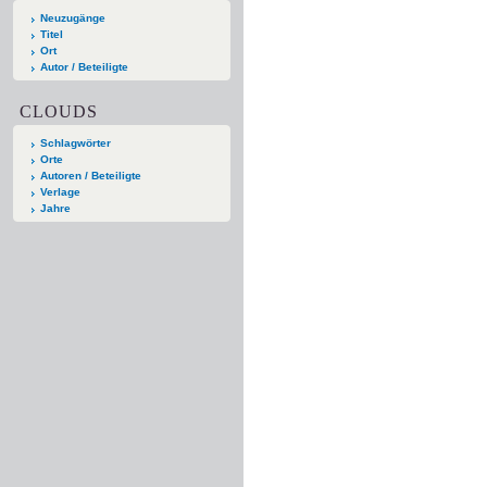
Neuzugänge
Titel
Ort
Autor / Beteiligte
CLOUDS
Schlagwörter
Orte
Autoren / Beteiligte
Verlage
Jahre