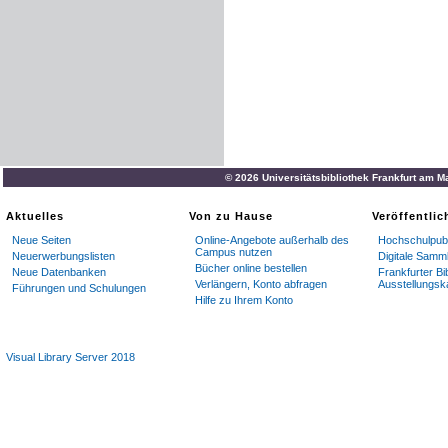
© 2026 Universitätsbibliothek Frankfurt am M
Aktuelles
Von zu Hause
Veröffentli
Neue Seiten
Online-Angebote außerhalb des
Hochschulpubl
Campus nutzen
Neuerwerbungslisten
Digitale Samm
Bücher online bestellen
Neue Datenbanken
Frankfurter Bi
Verlängern, Konto abfragen
Ausstellungsk
Führungen und Schulungen
Hilfe zu Ihrem Konto
Visual Library Server 2018