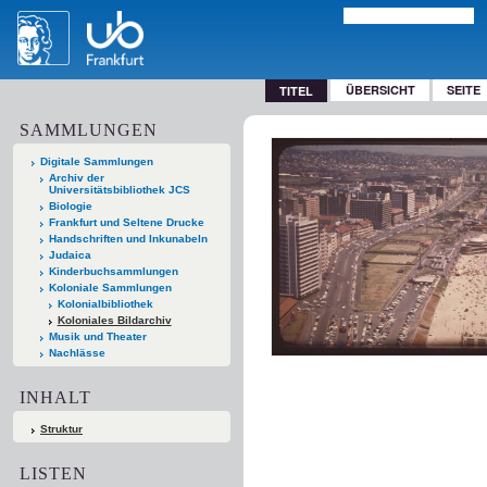
ÜBERSICHT
SEITE
TITEL
SAMMLUNGEN
Digitale Sammlungen
Archiv der
Universitätsbibliothek JCS
Biologie
Frankfurt und Seltene Drucke
Handschriften und Inkunabeln
Judaica
Kinderbuchsammlungen
Koloniale Sammlungen
Kolonialbibliothek
Koloniales Bildarchiv
Musik und Theater
Nachlässe
INHALT
Struktur
LISTEN