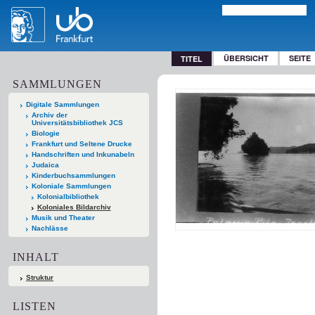
ÜBERSICHT
SEITE
TITEL
SAMMLUNGEN
Digitale Sammlungen
Archiv der
Universitätsbibliothek JCS
Biologie
Frankfurt und Seltene Drucke
Handschriften und Inkunabeln
Judaica
Kinderbuchsammlungen
Koloniale Sammlungen
Kolonialbibliothek
Koloniales Bildarchiv
Musik und Theater
Nachlässe
INHALT
Struktur
LISTEN