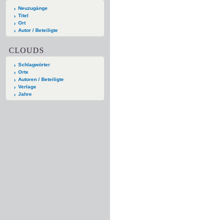
Neuzugänge
Titel
Ort
Autor / Beteiligte
CLOUDS
Schlagwörter
Orte
Autoren / Beteiligte
Verlage
Jahre