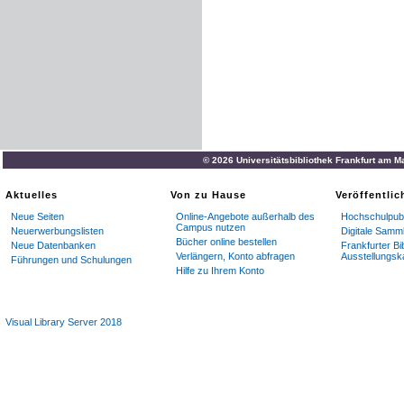
© 2026 Universitätsbibliothek Frankfurt am M
Aktuelles
Von zu Hause
Veröffentli
Neue Seiten
Online-Angebote außerhalb des
Hochschulpubl
Campus nutzen
Neuerwerbungslisten
Digitale Samm
Bücher online bestellen
Neue Datenbanken
Frankfurter Bi
Verlängern, Konto abfragen
Ausstellungsk
Führungen und Schulungen
Hilfe zu Ihrem Konto
Visual Library Server 2018