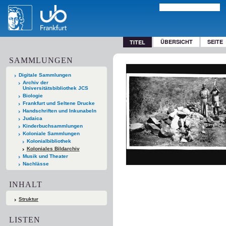
ÜBERSICHT
SEITE
TITEL
SAMMLUNGEN
Digitale Sammlungen
Archiv der
Universitätsbibliothek JCS
Biologie
Frankfurt und Seltene Drucke
Handschriften und Inkunabeln
Judaica
Kinderbuchsammlungen
Koloniale Sammlungen
Kolonialbibliothek
Koloniales Bildarchiv
Musik und Theater
Nachlässe
INHALT
Struktur
LISTEN