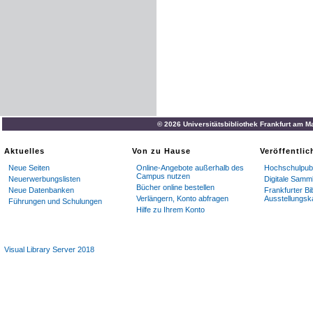
© 2026 Universitätsbibliothek Frankfurt am M
Aktuelles
Von zu Hause
Veröffentli
Neue Seiten
Online-Angebote außerhalb des
Hochschulpubl
Campus nutzen
Neuerwerbungslisten
Digitale Samm
Bücher online bestellen
Neue Datenbanken
Frankfurter Bi
Verlängern, Konto abfragen
Ausstellungsk
Führungen und Schulungen
Hilfe zu Ihrem Konto
Visual Library Server 2018