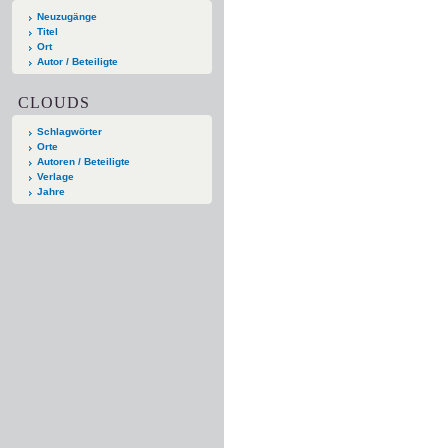
Neuzugänge
Titel
Ort
Autor / Beteiligte
CLOUDS
Schlagwörter
Orte
Autoren / Beteiligte
Verlage
Jahre