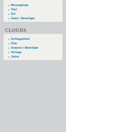
Neuzugänge
Titel
Ort
Autor / Beteiligte
CLOUDS
Schlagwörter
Orte
Autoren / Beteiligte
Verlage
Jahre