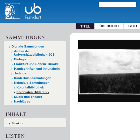
ÜBERSICHT
SEITE
TITEL
SAMMLUNGEN
Digitale Sammlungen
Archiv der
Universitätsbibliothek JCS
Biologie
Frankfurt und Seltene Drucke
Handschriften und Inkunabeln
Judaica
Kinderbuchsammlungen
Koloniale Sammlungen
Kolonialbibliothek
Koloniales Bildarchiv
Musik und Theater
Nachlässe
INHALT
Struktur
LISTEN