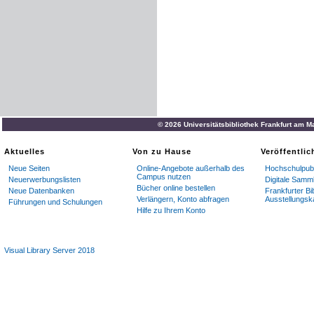
© 2026 Universitätsbibliothek Frankfurt am M
Aktuelles
Von zu Hause
Veröffentli
Neue Seiten
Online-Angebote außerhalb des
Hochschulpubl
Campus nutzen
Neuerwerbungslisten
Digitale Samm
Bücher online bestellen
Neue Datenbanken
Frankfurter Bi
Verlängern, Konto abfragen
Ausstellungsk
Führungen und Schulungen
Hilfe zu Ihrem Konto
Visual Library Server 2018