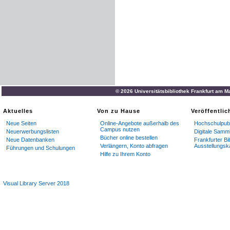
© 2026 Universitätsbibliothek Frankfurt am M
Aktuelles
Von zu Hause
Veröffentli
Neue Seiten
Online-Angebote außerhalb des
Hochschulpubl
Campus nutzen
Neuerwerbungslisten
Digitale Samm
Bücher online bestellen
Neue Datenbanken
Frankfurter Bi
Verlängern, Konto abfragen
Ausstellungsk
Führungen und Schulungen
Hilfe zu Ihrem Konto
Visual Library Server 2018