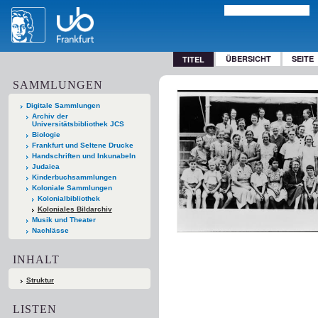
ÜBERSICHT
SEITE
TITEL
SAMMLUNGEN
Digitale Sammlungen
Archiv der
Universitätsbibliothek JCS
Biologie
Frankfurt und Seltene Drucke
Handschriften und Inkunabeln
Judaica
Kinderbuchsammlungen
Koloniale Sammlungen
Kolonialbibliothek
Koloniales Bildarchiv
Musik und Theater
Nachlässe
INHALT
Struktur
LISTEN