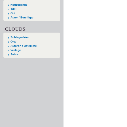
Neuzugänge
Titel
Ort
Autor / Beteiligte
CLOUDS
Schlagwörter
Orte
Autoren / Beteiligte
Verlage
Jahre