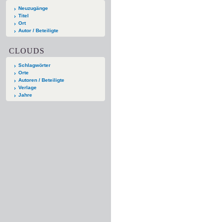
Neuzugänge
Titel
Ort
Autor / Beteiligte
CLOUDS
Schlagwörter
Orte
Autoren / Beteiligte
Verlage
Jahre