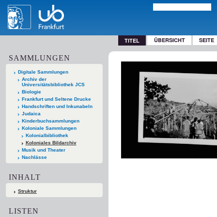
ÜBERSICHT
SEITE
TITEL
SAMMLUNGEN
Digitale Sammlungen
Archiv der
Universitätsbibliothek JCS
Biologie
Frankfurt und Seltene Drucke
Handschriften und Inkunabeln
Judaica
Kinderbuchsammlungen
Koloniale Sammlungen
Kolonialbibliothek
Koloniales Bildarchiv
Musik und Theater
Nachlässe
INHALT
Struktur
LISTEN