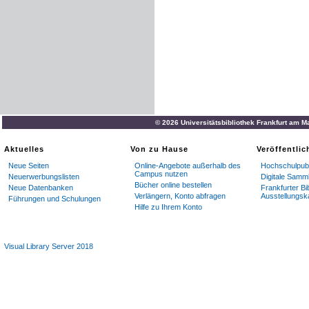
© 2026 Universitätsbibliothek Frankfurt am M
Aktuelles
Von zu Hause
Veröffentli
Neue Seiten
Online-Angebote außerhalb des
Hochschulpubl
Campus nutzen
Neuerwerbungslisten
Digitale Samm
Bücher online bestellen
Neue Datenbanken
Frankfurter Bi
Verlängern, Konto abfragen
Ausstellungsk
Führungen und Schulungen
Hilfe zu Ihrem Konto
Visual Library Server 2018