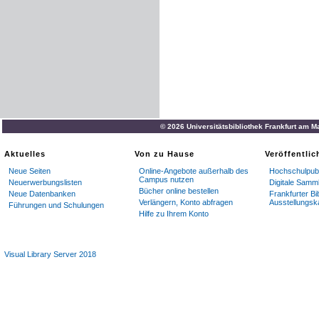
© 2026 Universitätsbibliothek Frankfurt am M
Aktuelles
Von zu Hause
Veröffentli
Neue Seiten
Online-Angebote außerhalb des
Hochschulpubl
Campus nutzen
Neuerwerbungslisten
Digitale Samm
Bücher online bestellen
Neue Datenbanken
Frankfurter Bi
Verlängern, Konto abfragen
Ausstellungsk
Führungen und Schulungen
Hilfe zu Ihrem Konto
Visual Library Server 2018