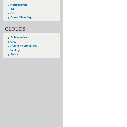
Neuzugänge
Titel
Ort
Autor / Beteiligte
CLOUDS
Schlagwörter
Orte
Autoren / Beteiligte
Verlage
Jahre