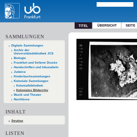
ÜBERSICHT
SEITE
TITEL
SAMMLUNGEN
Digitale Sammlungen
Archiv der
Universitätsbibliothek JCS
Biologie
Frankfurt und Seltene Drucke
Handschriften und Inkunabeln
Judaica
Kinderbuchsammlungen
Koloniale Sammlungen
Kolonialbibliothek
Koloniales Bildarchiv
Musik und Theater
Nachlässe
INHALT
Struktur
LISTEN