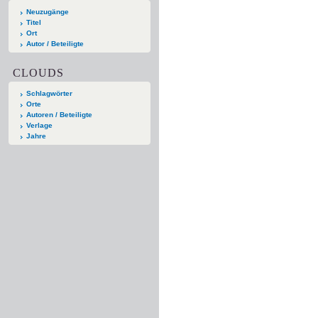
Neuzugänge
Titel
Ort
Autor / Beteiligte
CLOUDS
Schlagwörter
Orte
Autoren / Beteiligte
Verlage
Jahre