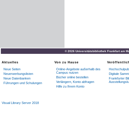
© 2026 Universitätsbibliothek Frankfurt am M
Aktuelles
Von zu Hause
Veröffentli
Neue Seiten
Online-Angebote außerhalb des
Hochschulpubl
Campus nutzen
Neuerwerbungslisten
Digitale Samm
Bücher online bestellen
Neue Datenbanken
Frankfurter Bi
Verlängern, Konto abfragen
Ausstellungsk
Führungen und Schulungen
Hilfe zu Ihrem Konto
Visual Library Server 2018