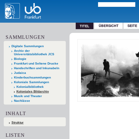
ÜBERSICHT
SEITE
TITEL
SAMMLUNGEN
Digitale Sammlungen
Archiv der
Universitätsbibliothek JCS
Biologie
Frankfurt und Seltene Drucke
Handschriften und Inkunabeln
Judaica
Kinderbuchsammlungen
Koloniale Sammlungen
Kolonialbibliothek
Koloniales Bildarchiv
Musik und Theater
Nachlässe
INHALT
Struktur
LISTEN