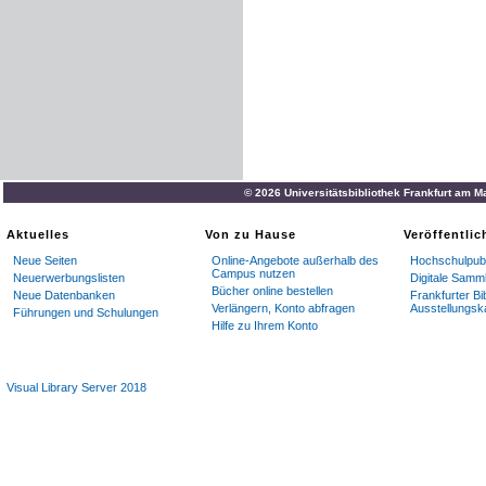
© 2026 Universitätsbibliothek Frankfurt am M
Aktuelles
Von zu Hause
Veröffentli
Neue Seiten
Online-Angebote außerhalb des
Hochschulpubl
Campus nutzen
Neuerwerbungslisten
Digitale Samm
Bücher online bestellen
Neue Datenbanken
Frankfurter Bi
Verlängern, Konto abfragen
Ausstellungsk
Führungen und Schulungen
Hilfe zu Ihrem Konto
Visual Library Server 2018