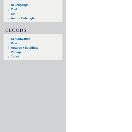
Neuzugänge
Titel
Ort
Autor / Beteiligte
CLOUDS
Schlagwörter
Orte
Autoren / Beteiligte
Verlage
Jahre