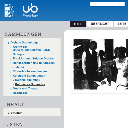
ÜBERSICHT
SEITE
TITEL
SAMMLUNGEN
Digitale Sammlungen
Archiv der
Universitätsbibliothek JCS
Biologie
Frankfurt und Seltene Drucke
Handschriften und Inkunabeln
Judaica
Kinderbuchsammlungen
Koloniale Sammlungen
Kolonialbibliothek
Koloniales Bildarchiv
Musik und Theater
Nachlässe
INHALT
Struktur
LISTEN