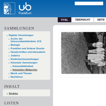
ÜBERSICHT
SEITE
TITEL
SAMMLUNGEN
Digitale Sammlungen
Archiv der
Universitätsbibliothek JCS
Biologie
Frankfurt und Seltene Drucke
Handschriften und Inkunabeln
Judaica
Kinderbuchsammlungen
Koloniale Sammlungen
Kolonialbibliothek
Koloniales Bildarchiv
Musik und Theater
Nachlässe
INHALT
Struktur
LISTEN