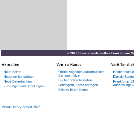
© 2026 Universitätsbibliothek Frankfurt am M
Aktuelles
Von zu Hause
Veröffentli
Neue Seiten
Online-Angebote außerhalb des
Hochschulpubl
Campus nutzen
Neuerwerbungslisten
Digitale Samm
Bücher online bestellen
Neue Datenbanken
Frankfurter Bi
Verlängern, Konto abfragen
Ausstellungsk
Führungen und Schulungen
Hilfe zu Ihrem Konto
Visual Library Server 2018