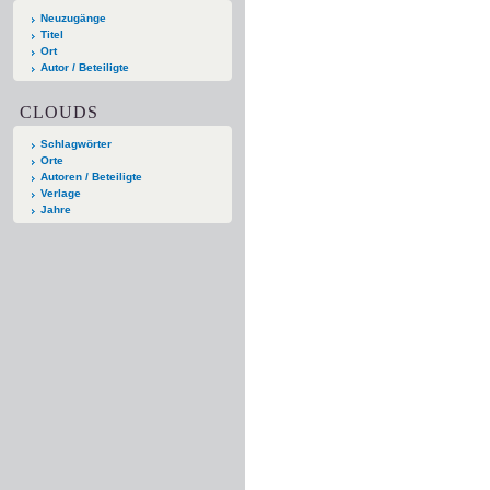
Neuzugänge
Titel
Ort
Autor / Beteiligte
CLOUDS
Schlagwörter
Orte
Autoren / Beteiligte
Verlage
Jahre