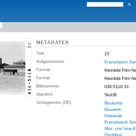
METADATEN
Titel
23
Aufgenommen
Französisch Soma
Format
Kleinbild Film-N
Format
Kleinbild Film-N
Bildnummer
036-5110-31
Standort
StuUB
Schlagwörter (DE)
Baukunst
Bauwerk
Gebäude
Französisch Som
Afar- und Issa-K
Dschibuti