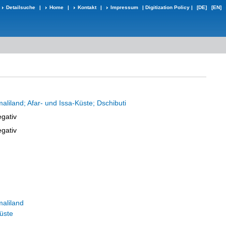
Detailsuche
|
Home
|
Kontakt
|
Impressum
|
Digitization Policy
|
[DE]
[EN]
liland; Afar- und Issa-Küste; Dschibuti
egativ
egativ
aliland
üste