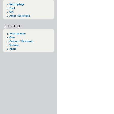
Neuzugänge
Titel
Ort
Autor / Beteiligte
CLOUDS
Schlagwörter
Orte
Autoren / Beteiligte
Verlage
Jahre