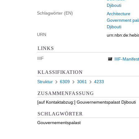
Djibouti
Schlagwörter (EN)
Architecture
Government pal
Djibouti
URN
urn:nbn:de:heb
LINKS
IIIF
IIIF-Manifes
KLASSIFIKATION
Struktur
6309
3061
4233
ZUSAMMENFASSUNG
[auf Kontaktabzug:] Gouvernementspalast Djibouti
SCHLAGWÖRTER
Gouvernementspalast