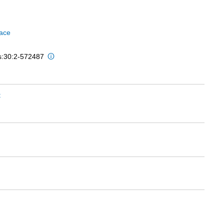
ace
is:30:2-572487
t