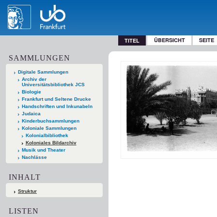
ÜBERSICHT
SEITE
TITEL
SAMMLUNGEN
Digitale Sammlungen
Archiv der
Universitätsbibliothek JCS
Biologie
Frankfurt und Seltene Drucke
Handschriften und Inkunabeln
Judaica
Kinderbuchsammlungen
Koloniale Sammlungen
Kolonialbibliothek
Koloniales Bildarchiv
Musik und Theater
Nachlässe
INHALT
Struktur
LISTEN