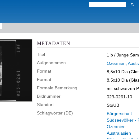
METADATEN
Titel
1 b / Junge Sam
Aufgenommen
Ozeanien; Austra
Format
8,5x10 Dia (Glas
Format
8,5x10 Dia (Glas
Formale Bemerkung
mit schwarzen Pa
Bildnummer
023-0261-10
Standort
StuUB
Schlagwörter (DE)
Bürgerschaft
Südseevölker - 
Ozeanien
Australasien