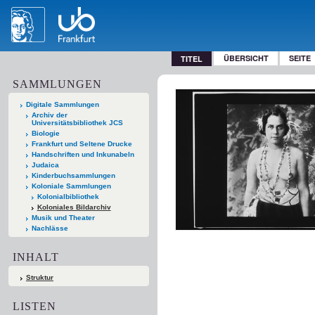
ÜBERSICHT
SEITE
TITEL
SAMMLUNGEN
Digitale Sammlungen
Archiv der
Universitätsbibliothek JCS
Biologie
Frankfurt und Seltene Drucke
Handschriften und Inkunabeln
Judaica
Kinderbuchsammlungen
Koloniale Sammlungen
Kolonialbibliothek
Koloniales Bildarchiv
Musik und Theater
Nachlässe
INHALT
Struktur
LISTEN