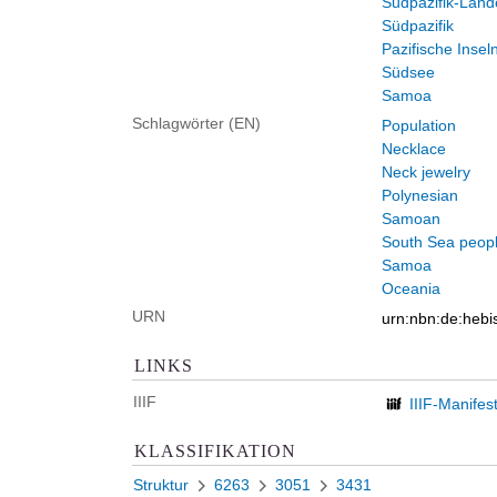
Südpazifik-Länd
Südpazifik
Pazifische Insel
Südsee
Samoa
Schlagwörter (EN)
Population
Necklace
Neck jewelry
Polynesian
Samoan
South Sea peop
Samoa
Oceania
URN
urn:nbn:de:heb
LINKS
IIIF
IIIF-Manifes
KLASSIFIKATION
Struktur
6263
3051
3431