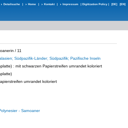
Detailsuche
|
Home
|
Kontakt
|
Impressum
|
Digitization Policy
|
[DE]
[EN]
oanerin / 11
lasien; Südpazifik-Länder; Südpazifik; Pazifische Inseln
platte)
: mit schwarzen Papierstreifen umrandet koloriert
platte)
pierstreifen umrandet koloriert
Polynesier - Samoaner