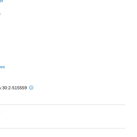
er
n
les
is:30:2-515559
t