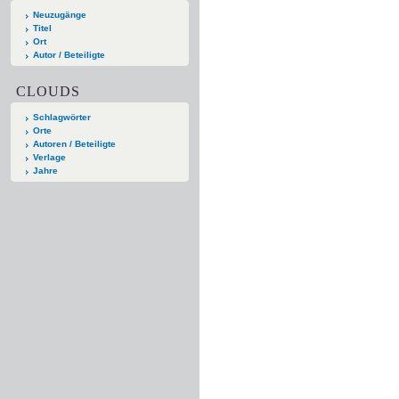
Neuzugänge
Titel
Ort
Autor / Beteiligte
CLOUDS
Schlagwörter
Orte
Autoren / Beteiligte
Verlage
Jahre