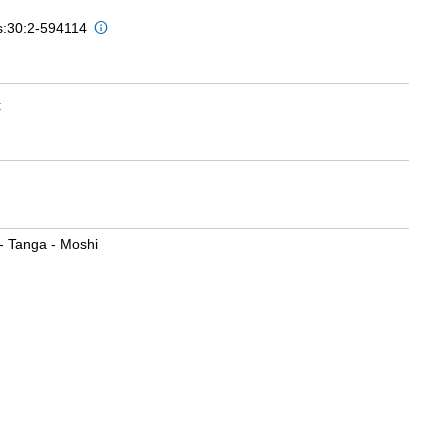
is:30:2-594114
t
- Tanga - Moshi