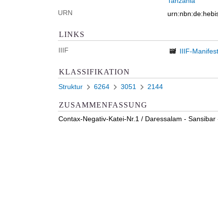
Tanzania
URN
urn:nbn:de:heb
LINKS
IIIF
IIIF-Manifes
KLASSIFIKATION
Struktur
6264
3051
2144
ZUSAMMENFASSUNG
Contax-Negativ-Katei-Nr.1 / Daressalam - Sansibar 