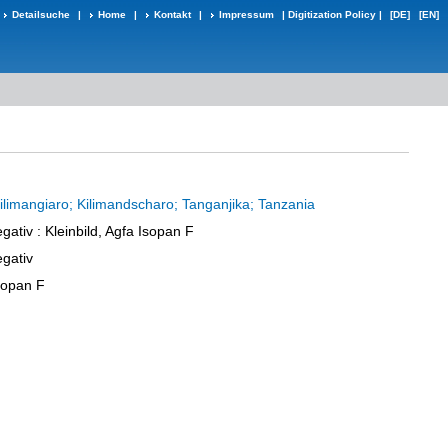
Detailsuche
|
Home
|
Kontakt
|
Impressum
|
Digitization Policy
|
[DE]
[EN]
ilimangiaro; Kilimandscharo; Tanganjika; Tanzania
egativ
: Kleinbild, Agfa Isopan F
egativ
Isopan F