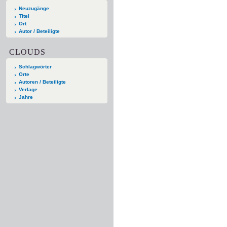
Neuzugänge
Titel
Ort
Autor / Beteiligte
CLOUDS
Schlagwörter
Orte
Autoren / Beteiligte
Verlage
Jahre