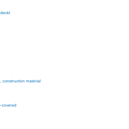
edeckt
l, construction material
w-covered