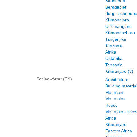
Baubedarf
Berggebiet
Berg - schneeb
Kilimandjaro
Chilimangiaro
Kilimandscharo
Tanganjika
Tanzania
Afrika
Ostafrika
Tansania
Kilimanjaro (?)
Schlagwörter (EN)
Architecture
Building materia
Mountain
Mountains
House
Mountain - sno
Africa
Kilimanjaro
Eastern Africa