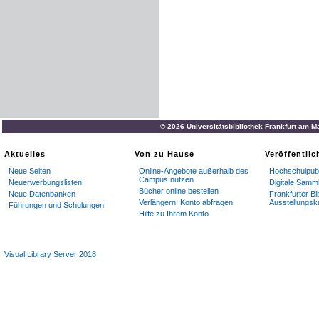
© 2026 Universitätsbibliothek Frankfurt am M
Aktuelles
Von zu Hause
Veröffentli
Neue Seiten
Online-Angebote außerhalb des
Hochschulpubl
Campus nutzen
Neuerwerbungslisten
Digitale Samm
Bücher online bestellen
Neue Datenbanken
Frankfurter Bi
Verlängern, Konto abfragen
Ausstellungsk
Führungen und Schulungen
Hilfe zu Ihrem Konto
Visual Library Server 2018