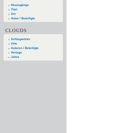
Neuzugänge
Titel
Ort
Autor / Beteiligte
CLOUDS
Schlagwörter
Orte
Autoren / Beteiligte
Verlage
Jahre