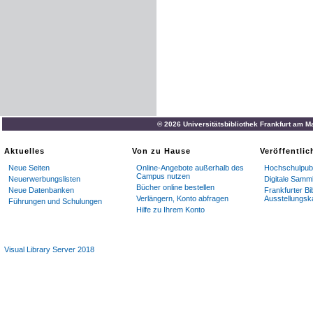
© 2026 Universitätsbibliothek Frankfurt am M
Aktuelles
Von zu Hause
Veröffentli
Neue Seiten
Online-Angebote außerhalb des
Hochschulpubl
Campus nutzen
Neuerwerbungslisten
Digitale Samm
Bücher online bestellen
Neue Datenbanken
Frankfurter Bi
Verlängern, Konto abfragen
Ausstellungsk
Führungen und Schulungen
Hilfe zu Ihrem Konto
Visual Library Server 2018