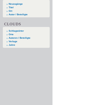
Neuzugänge
Titel
Ort
Autor / Beteiligte
CLOUDS
Schlagwörter
Orte
Autoren / Beteiligte
Verlage
Jahre