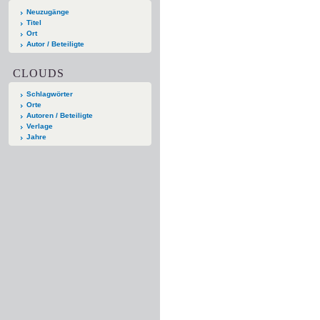
Neuzugänge
Titel
Ort
Autor / Beteiligte
CLOUDS
Schlagwörter
Orte
Autoren / Beteiligte
Verlage
Jahre