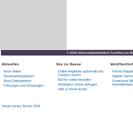
© 2026 Universitätsbibliothek Frankfurt am M
Aktuelles
Von zu Hause
Veröffentli
Neue Seiten
Online-Angebote außerhalb des
Hochschulpubl
Campus nutzen
Neuerwerbungslisten
Digitale Samm
Bücher online bestellen
Neue Datenbanken
Frankfurter Bi
Verlängern, Konto abfragen
Ausstellungsk
Führungen und Schulungen
Hilfe zu Ihrem Konto
Visual Library Server 2018