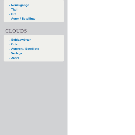
Neuzugänge
Titel
Ort
Autor / Beteiligte
CLOUDS
Schlagwörter
Orte
Autoren / Beteiligte
Verlage
Jahre