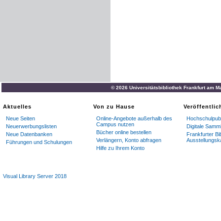
© 2026 Universitätsbibliothek Frankfurt am M
Aktuelles
Von zu Hause
Veröffentli
Neue Seiten
Online-Angebote außerhalb des
Hochschulpubl
Campus nutzen
Neuerwerbungslisten
Digitale Samm
Bücher online bestellen
Neue Datenbanken
Frankfurter Bi
Verlängern, Konto abfragen
Ausstellungsk
Führungen und Schulungen
Hilfe zu Ihrem Konto
Visual Library Server 2018