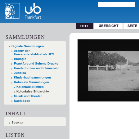
ÜBERSICHT
SEITE
TITEL
SAMMLUNGEN
Digitale Sammlungen
Archiv der
Universitätsbibliothek JCS
Biologie
Frankfurt und Seltene Drucke
Handschriften und Inkunabeln
Judaica
Kinderbuchsammlungen
Koloniale Sammlungen
Kolonialbibliothek
Koloniales Bildarchiv
Musik und Theater
Nachlässe
INHALT
Struktur
LISTEN