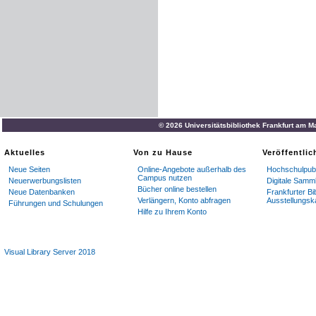
© 2026 Universitätsbibliothek Frankfurt am M
Aktuelles
Von zu Hause
Veröffentli
Neue Seiten
Online-Angebote außerhalb des
Hochschulpubl
Campus nutzen
Neuerwerbungslisten
Digitale Samm
Bücher online bestellen
Neue Datenbanken
Frankfurter Bi
Verlängern, Konto abfragen
Ausstellungsk
Führungen und Schulungen
Hilfe zu Ihrem Konto
Visual Library Server 2018