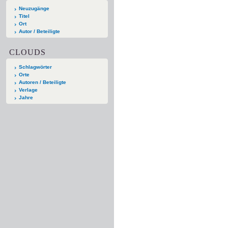
Neuzugänge
Titel
Ort
Autor / Beteiligte
CLOUDS
Schlagwörter
Orte
Autoren / Beteiligte
Verlage
Jahre