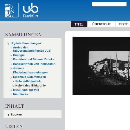
ÜBERSICHT
SEITE
TITEL
SAMMLUNGEN
Digitale Sammlungen
Archiv der
Universitätsbibliothek JCS
Biologie
Frankfurt und Seltene Drucke
Handschriften und Inkunabeln
Judaica
Kinderbuchsammlungen
Koloniale Sammlungen
Kolonialbibliothek
Koloniales Bildarchiv
Musik und Theater
Nachlässe
INHALT
Struktur
LISTEN