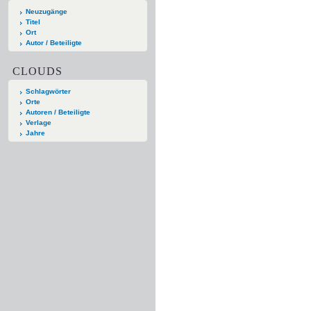
Neuzugänge
Titel
Ort
Autor / Beteiligte
CLOUDS
Schlagwörter
Orte
Autoren / Beteiligte
Verlage
Jahre