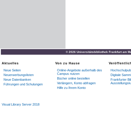
© 2026 Universitätsbibliothek Frankfurt am M
Aktuelles
Von zu Hause
Veröffentli
Neue Seiten
Online-Angebote außerhalb des
Hochschulpubl
Campus nutzen
Neuerwerbungslisten
Digitale Samm
Bücher online bestellen
Neue Datenbanken
Frankfurter Bi
Verlängern, Konto abfragen
Ausstellungsk
Führungen und Schulungen
Hilfe zu Ihrem Konto
Visual Library Server 2018