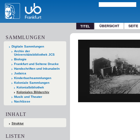
ÜBERSICHT
SEITE
TITEL
SAMMLUNGEN
Digitale Sammlungen
Archiv der
Universitätsbibliothek JCS
Biologie
Frankfurt und Seltene Drucke
Handschriften und Inkunabeln
Judaica
Kinderbuchsammlungen
Koloniale Sammlungen
Kolonialbibliothek
Koloniales Bildarchiv
Musik und Theater
Nachlässe
INHALT
Struktur
LISTEN