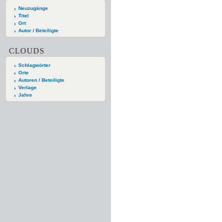
Neuzugänge
Titel
Ort
Autor / Beteiligte
CLOUDS
Schlagwörter
Orte
Autoren / Beteiligte
Verlage
Jahre