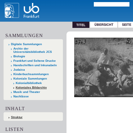
ÜBERSICHT
SEITE
TITEL
SAMMLUNGEN
Digitale Sammlungen
Archiv der
Universitätsbibliothek JCS
Biologie
Frankfurt und Seltene Drucke
Handschriften und Inkunabeln
Judaica
Kinderbuchsammlungen
Koloniale Sammlungen
Kolonialbibliothek
Koloniales Bildarchiv
Musik und Theater
Nachlässe
INHALT
Struktur
LISTEN