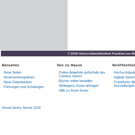
© 2026 Universitätsbibliothek Frankfurt am M
Aktuelles
Von zu Hause
Veröffentli
Neue Seiten
Online-Angebote außerhalb des
Hochschulpubl
Campus nutzen
Neuerwerbungslisten
Digitale Samm
Bücher online bestellen
Neue Datenbanken
Frankfurter Bi
Verlängern, Konto abfragen
Ausstellungsk
Führungen und Schulungen
Hilfe zu Ihrem Konto
Visual Library Server 2018