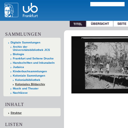
ÜBERSICHT
SEITE
TITEL
SAMMLUNGEN
Digitale Sammlungen
Archiv der
Universitätsbibliothek JCS
Biologie
Frankfurt und Seltene Drucke
Handschriften und Inkunabeln
Judaica
Kinderbuchsammlungen
Koloniale Sammlungen
Kolonialbibliothek
Koloniales Bildarchiv
Musik und Theater
Nachlässe
INHALT
Struktur
LISTEN