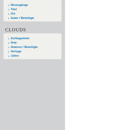
Neuzugänge
Titel
Ort
Autor / Beteiligte
CLOUDS
Schlagwörter
Orte
Autoren / Beteiligte
Verlage
Jahre