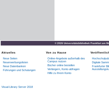
© 2026 Universitätsbibliothek Frankfurt am M
Aktuelles
Von zu Hause
Veröffentli
Neue Seiten
Online-Angebote außerhalb des
Hochschulpubl
Campus nutzen
Neuerwerbungslisten
Digitale Samm
Bücher online bestellen
Neue Datenbanken
Frankfurter Bi
Verlängern, Konto abfragen
Ausstellungsk
Führungen und Schulungen
Hilfe zu Ihrem Konto
Visual Library Server 2018