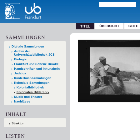
ÜBERSICHT
SEITE
TITEL
SAMMLUNGEN
Digitale Sammlungen
Archiv der
Universitätsbibliothek JCS
Biologie
Frankfurt und Seltene Drucke
Handschriften und Inkunabeln
Judaica
Kinderbuchsammlungen
Koloniale Sammlungen
Kolonialbibliothek
Koloniales Bildarchiv
Musik und Theater
Nachlässe
INHALT
Struktur
LISTEN