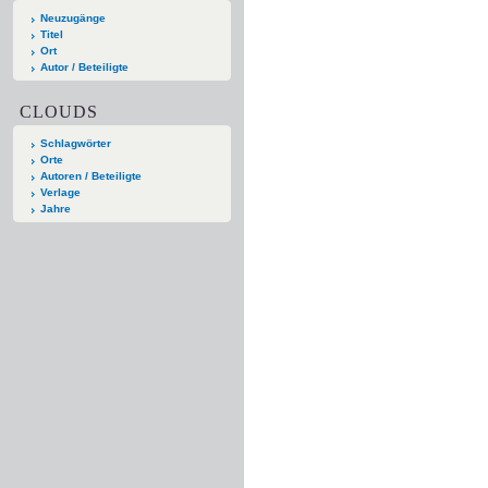
Neuzugänge
Titel
Ort
Autor / Beteiligte
CLOUDS
Schlagwörter
Orte
Autoren / Beteiligte
Verlage
Jahre