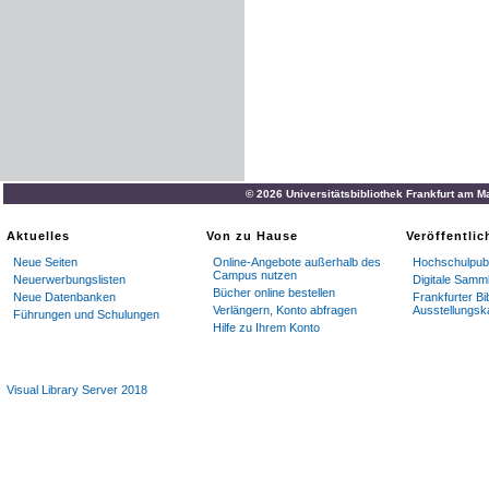
© 2026 Universitätsbibliothek Frankfurt am M
Aktuelles
Von zu Hause
Veröffentli
Neue Seiten
Online-Angebote außerhalb des
Hochschulpubl
Campus nutzen
Neuerwerbungslisten
Digitale Samm
Bücher online bestellen
Neue Datenbanken
Frankfurter Bi
Verlängern, Konto abfragen
Ausstellungsk
Führungen und Schulungen
Hilfe zu Ihrem Konto
Visual Library Server 2018