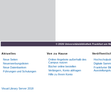
© 2026 Universitätsbibliothek Frankfurt am M
Aktuelles
Von zu Hause
Veröffentli
Neue Seiten
Online-Angebote außerhalb des
Hochschulpubl
Campus nutzen
Neuerwerbungslisten
Digitale Samm
Bücher online bestellen
Neue Datenbanken
Frankfurter Bi
Verlängern, Konto abfragen
Ausstellungsk
Führungen und Schulungen
Hilfe zu Ihrem Konto
Visual Library Server 2018