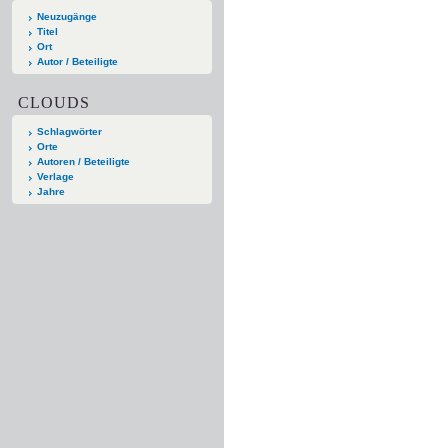
Neuzugänge
Titel
Ort
Autor / Beteiligte
CLOUDS
Schlagwörter
Orte
Autoren / Beteiligte
Verlage
Jahre