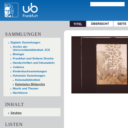
ÜBERSICHT
SEITE
TITEL
SAMMLUNGEN
Digitale Sammlungen
Archiv der
Universitätsbibliothek JCS
Biologie
Frankfurt und Seltene Drucke
Handschriften und Inkunabeln
Judaica
Kinderbuchsammlungen
Koloniale Sammlungen
Kolonialbibliothek
Koloniales Bildarchiv
Musik und Theater
Nachlässe
INHALT
Struktur
LISTEN