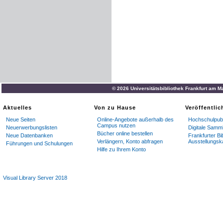
© 2026 Universitätsbibliothek Frankfurt am M
Aktuelles
Von zu Hause
Veröffentli
Neue Seiten
Online-Angebote außerhalb des
Hochschulpubl
Campus nutzen
Neuerwerbungslisten
Digitale Samm
Bücher online bestellen
Neue Datenbanken
Frankfurter Bi
Verlängern, Konto abfragen
Ausstellungsk
Führungen und Schulungen
Hilfe zu Ihrem Konto
Visual Library Server 2018