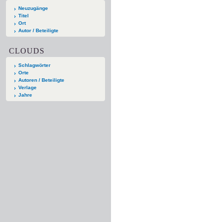
Neuzugänge
Titel
Ort
Autor / Beteiligte
CLOUDS
Schlagwörter
Orte
Autoren / Beteiligte
Verlage
Jahre