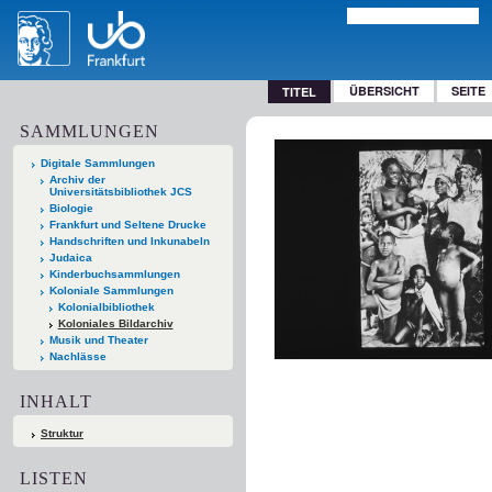
ÜBERSICHT
SEITE
TITEL
SAMMLUNGEN
Digitale Sammlungen
Archiv der
Universitätsbibliothek JCS
Biologie
Frankfurt und Seltene Drucke
Handschriften und Inkunabeln
Judaica
Kinderbuchsammlungen
Koloniale Sammlungen
Kolonialbibliothek
Koloniales Bildarchiv
Musik und Theater
Nachlässe
INHALT
Struktur
LISTEN