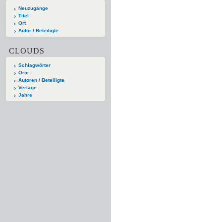
Neuzugänge
Titel
Ort
Autor / Beteiligte
CLOUDS
Schlagwörter
Orte
Autoren / Beteiligte
Verlage
Jahre