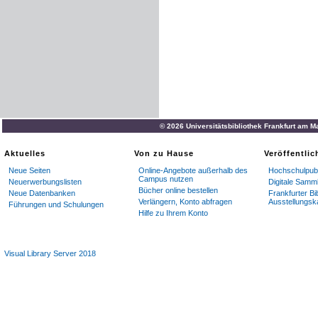
© 2026 Universitätsbibliothek Frankfurt am M
Aktuelles
Von zu Hause
Veröffentli
Neue Seiten
Online-Angebote außerhalb des
Hochschulpubl
Campus nutzen
Neuerwerbungslisten
Digitale Samm
Bücher online bestellen
Neue Datenbanken
Frankfurter Bi
Verlängern, Konto abfragen
Ausstellungsk
Führungen und Schulungen
Hilfe zu Ihrem Konto
Visual Library Server 2018