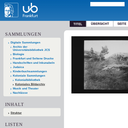
ÜBERSICHT
SEITE
TITEL
SAMMLUNGEN
Digitale Sammlungen
Archiv der
Universitätsbibliothek JCS
Biologie
Frankfurt und Seltene Drucke
Handschriften und Inkunabeln
Judaica
Kinderbuchsammlungen
Koloniale Sammlungen
Kolonialbibliothek
Koloniales Bildarchiv
Musik und Theater
Nachlässe
INHALT
Struktur
LISTEN