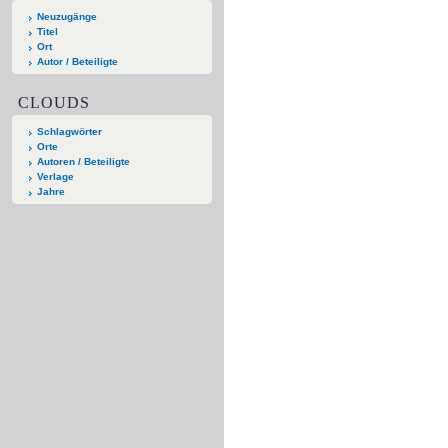
Neuzugänge
Titel
Ort
Autor / Beteiligte
CLOUDS
Schlagwörter
Orte
Autoren / Beteiligte
Verlage
Jahre