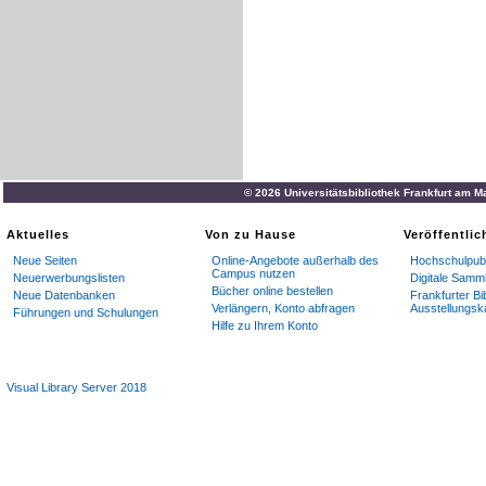
© 2026 Universitätsbibliothek Frankfurt am M
Aktuelles
Von zu Hause
Veröffentli
Neue Seiten
Online-Angebote außerhalb des
Hochschulpubl
Campus nutzen
Neuerwerbungslisten
Digitale Samm
Bücher online bestellen
Neue Datenbanken
Frankfurter Bi
Verlängern, Konto abfragen
Ausstellungsk
Führungen und Schulungen
Hilfe zu Ihrem Konto
Visual Library Server 2018