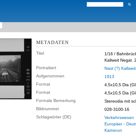
METADATEN
Titel
1/16 / Bahnbrüc
Kallweit Negat. 
Portraitiert
Nast (?) Kallweit
Aufgenommen
1913
Format
4,5x10,5 Dia (Gl
Format
4,5x10,5 Dia (Gl
Formale Bemerkung
Stereodia mit s
Bildnummer
028-3100-16
Schlagwörter (DE)
Verkehrswesen
Europäer - Deu
Kamerun